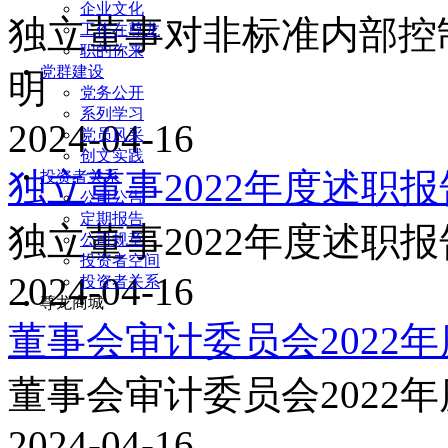
企业文化
独立董事对非标准内部控
工作在尊龙
职的你来
党群建设
明
党务公开
系列学习
2024-04-16
党员风采
创文实践
独立董事2022年度述职报
投资者关系
公司公告
定期报告
独立董事2022年度述职报
公司规章
投资者空间
2024-04-16
投资者关系
尊龙商城
董事会审计委员会2022
董事会审计委员会2022
2024-04-16