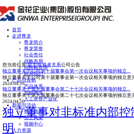
首页
走进尊龙
尊龙简介
尊龙荣誉
社会责任
战略布局
您当前位置:
首页
投资者关系
公司公告
招投标管理
独立董事关于公司第十届董事会第一次会议相关事项的独立...
联系我们
独立董事关于公司第十届董事会第一次会议相关事项的独立意
产品与营销
2024-04-16
产品体系
独立董事关于第九届董事会第二十七次会议相关事项的独立...
营销网络
独立董事关于第九届董事会第二十七次会议相关事项的独立意
人工虎骨产业化
2024-04-16
新闻与活动
独立董事对非标准内部控
尊龙新闻
员工风采
视频中心
明
人力资源